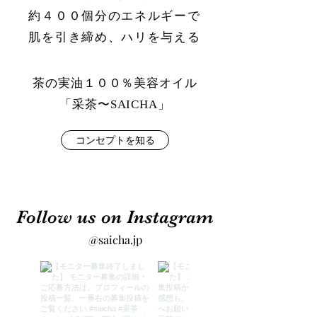
約４００個分のエネルギーで
肌を引き締め、ハリを与える
茶の実油１００％美容オイル
「采茶〜SAICHA」
コンセプトを知る
Follow us on Instagram
@saicha.jp