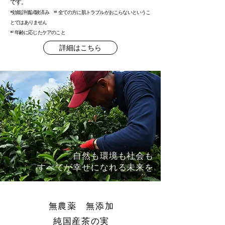
です。
*効能評価試験済み *¹ 全ての方に肌トラブルがおこらないというこ
とではありません
*² 年齢に応じたケアのこと
詳細はこちら
自然も環境も社会も
​すべてが幸せになれる未来を
無農薬 無添加
純国産茶の実