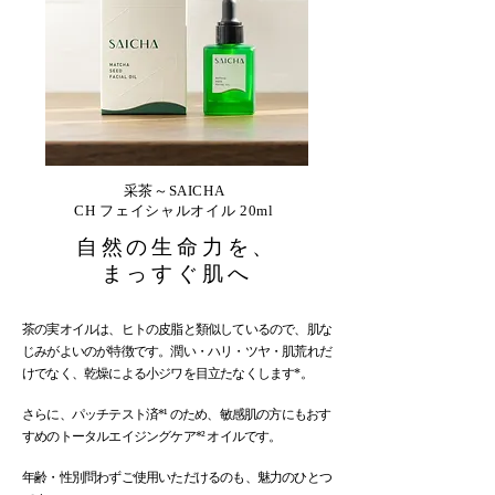
采茶～SAICHA
CH フェイシャルオイル 20ml
自然の生命力を、
まっす
ぐ肌へ
茶の実オイルは、ヒトの皮脂と類似しているので、肌な
じみがよいのが特徴です。潤い・ハリ・ツヤ・肌荒れだ
けでなく、乾燥による小ジワを目立たなくします*。
さらに、パッチテスト済*¹ のため、敏感肌の方にもおす
すめのトータルエイジングケア*² オイルです。
年齢・性別問わずご使用いただけるのも、魅力のひとつ